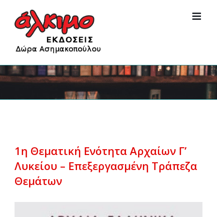
Skip
to
content
1η Θεματική Ενότητα Αρχαίων Γ’
Λυκείου – Επεξεργασμένη Τράπεζα
Θεμάτων
View