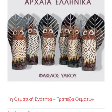
Larger
Image
1η Θεματική Ενότητα – Τράπεζα Θεμάτων