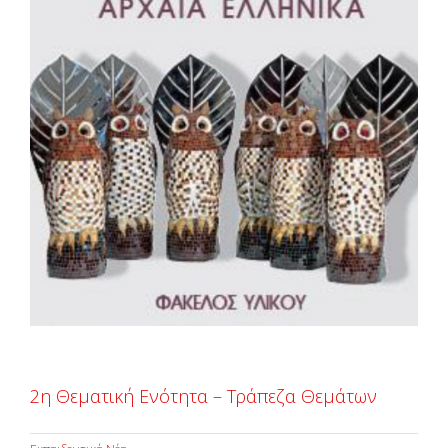
Larger
Image
2η Θεματική Ενότητα – Τράπεζα Θεμάτων