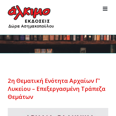
Skip
to
content
2η Θεματική Ενότητα Αρχαίων Γ’
Λυκείου – Επεξεργασμένη Τράπεζα
Θεμάτων
View